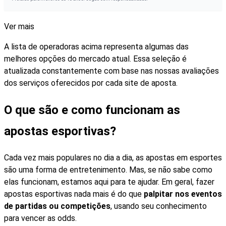
Ver mais
A lista de operadoras acima representa algumas das
melhores opções do mercado atual. Essa seleção é
atualizada constantemente com base nas nossas avaliações
dos serviços oferecidos por cada site de aposta.
O que são e como funcionam as
apostas esportivas?
Cada vez mais populares no dia a dia, as apostas em esportes
são uma forma de entretenimento. Mas, se não sabe como
elas funcionam, estamos aqui para te ajudar. Em geral, fazer
apostas esportivas nada mais é do que
palpitar nos eventos
de partidas ou competições
, usando seu conhecimento
para vencer as odds.