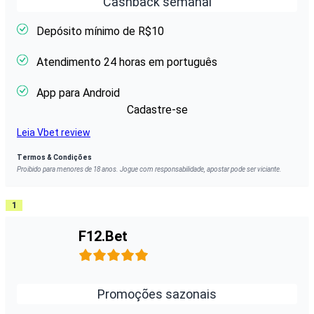
Cashback semanal
Depósito mínimo de R$10
Atendimento 24 horas em português
App para Android
Cadastre-se
Leia Vbet review
Termos & Condições
Proibido para menores de 18 anos. Jogue com responsabilidade, apostar pode ser viciante.
F12.Bet
4
rating
Promoções sazonais