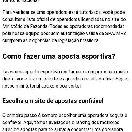
território nacional.
Para verificar se uma operadora está autorizada, você pode
consultar a lista oficial de operadoras licenciadas no site do
Ministério da Fazenda. Todas as operadoras recomendadas
pela nossa equipe possuem autorização válida da SPA/MF e
cumprem as exigências da legislação brasileira.
Como fazer uma aposta esportiva?
Fazer uma aposta esportiva costuma ser um processo muito
direto: você faz um palpite e aguarda o resultado final. Siga o
nosso mini tutorial abaixo e boa sorte!
Escolha um site de apostas confiável
O primeiro passo é sempre escolher uma operadora segura e
confiável. Aqui, temos avaliações e ranking dos melhores
sites de apostas para te ajudar a encontrar uma operadora