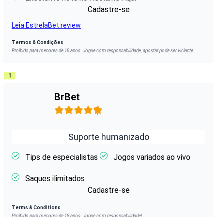
Cadastre-se
Leia EstrelaBet review
Termos & Condições
Proibido para menores de 18 anos. Jogue com responsabilidade, apostar pode ser viciante.
BrBet
4.5
rating
Suporte humanizado
Tips de especialistas
Jogos variados ao vivo
Saques ilimitados
Cadastre-se
Terms & Conditions
Proibido para menores de 18 anos. Jogue com responsabilidade!