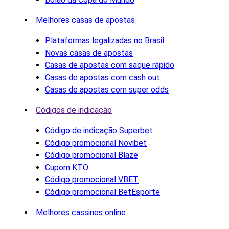
Melhores casas de apostas
Plataformas legalizadas no Brasil
Novas casas de apostas
Casas de apostas com saque rápido
Casas de apostas com cash out
Casas de apostas com super odds
Códigos de indicação
Código de indicação Superbet
Código promocional Novibet
Código promocional Blaze
Cupom KTO
Código promocional VBET
Código promocional BetEsporte
Melhores cassinos online