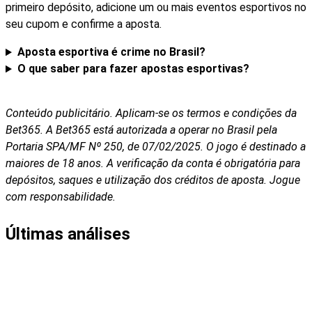
primeiro depósito, adicione um ou mais eventos esportivos no
seu cupom e confirme a aposta.
Aposta esportiva é crime no Brasil?
O que saber para fazer apostas esportivas?
Conteúdo publicitário. Aplicam-se os termos e condições da
Bet365. A Bet365 está autorizada a operar no Brasil pela
Portaria SPA/MF Nº 250, de 07/02/2025. O jogo é destinado a
maiores de 18 anos. A verificação da conta é obrigatória para
depósitos, saques e utilização dos créditos de aposta. Jogue
com responsabilidade.
Últimas análises