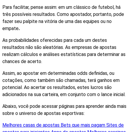
Para facilitar, pense assim: em um clássico de futebol, há
três possíveis resultados. Como apostador, portanto, pode
fazer seu palpite na vitória de uma das equipes ou no
empate
.
As probabilidades oferecidas para cada um destes
resultados não são aleatórias. As empresas de apostas
realizam cálculos e análises estatísticas para determinar as
chances de acerto.
Assim, ao apostar em determinadas odds definidas, ou
cotações, como também são chamadas, terá ganhos em
potencial. Ao acertar os resultados, estes lucros são
adicionados na sua carteira, em conjunto com o lance inicial.
Abaixo, você pode acessar páginas para aprender ainda mais
sobre o universo de apostas esportivas:
Melhores casas de apostas
Bets que mais pagam
Sites de