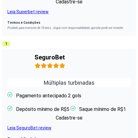
Cadastre-se
Leia Superbet review
Termos e Condições
Proibido para menores de 18 anos. Jogue com responsabilidade, apostar pode ser viciante.
SeguroBet
4
rating
Múltiplas turbinadas
Pagamento antecipado 2 gols
Depósito mínimo de R$5
Saque mínimo de R$1
Cadastre-se
Leia SeguroBet review