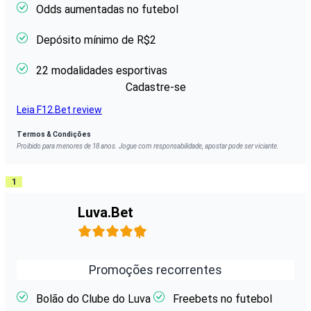
Odds aumentadas no futebol
Depósito mínimo de R$2
22 modalidades esportivas
Cadastre-se
Leia F12.Bet review
Termos & Condições
Proibido para menores de 18 anos. Jogue com responsabilidade, apostar pode ser viciante.
Luva.Bet
4.5
rating
Promoções recorrentes
Bolão do Clube do Luva
Freebets no futebol