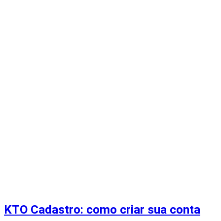
KTO Cadastro: como criar sua conta