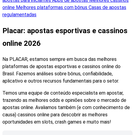
apostas para iniciantes
Apps de apostas
Melhores cassinos
online
Melhores plataformas com bônus
Casas de apostas
regulamentadas
Placar: apostas esportivas e cassinos
online 2026
Na PLACAR, estamos sempre em busca das melhores
plataformas de apostas esportivas e cassinos online do
Brasil. Fazemos análises sobre bônus, confiabilidade,
aplicativo e outros recursos fundamentais para o setor.
Temos uma equipe de conteúdo especialista em apostar,
trazendo as melhores odds e opiniões sobre o mercado de
apostas online. Avaliamos também (e com conhecimento de
causa) cassinos online para descobrir as melhores
oportunidades em slots, crash games e muito mais!